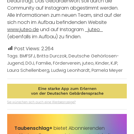
beauftragt. Das Gebärdenwort soll durch die
Community auf Instagram abgestimmt werden.
Alle Informationen zum neuen Team, sind auf der
sich noch im Aufbau befindenden Website
www.juteo.de
und auf Instagram
_juteo_
(ebenfalls im Aufbau) zu finden.
Post Views:
2.264
Tags:
BMFSFJ
,
Britta Durczok
,
Deutsche Gehörlosen-
Jugend
,
DGJ
,
Familie
,
Förderverein
,
juteo
,
Kinder
,
KJP
,
Laura Schellenberg
,
Ludwig Leonhardt
,
Pamela Meyer
Sie wünschen sich auch eine Werbeanzeige?
Taubenschlag+
bietet Abonnierenden